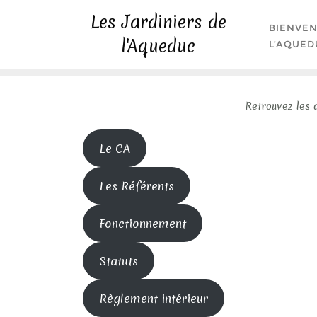
Skip
Les Jardiniers de
to
BIENVEN
l'Aqueduc
content
L’AQUED
Retrouvez les 
Le CA
Les Référents
Fonctionnement
Statuts
Règlement intérieur