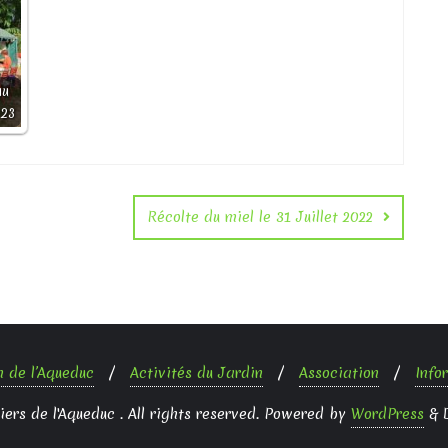
au
 23
Récolte du miel le 31 Juillet 2022
n de l’Aqueduc
Activités du Jardin
Association
Info
rs de l'Aqueduc . All rights reserved.
Powered by
WordPress
&